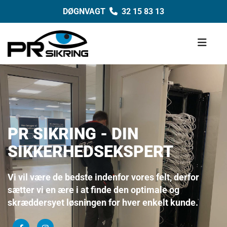
DØGNVAGT
32 15 83 13

PR SIKRING - DIN
SIKKERHEDSEKSPERT
Vi vil være de bedste indenfor vores felt, derfor
sætter vi en ære i at finde den optimale og
skræddersyet løsningen for hver enkelt kunde.