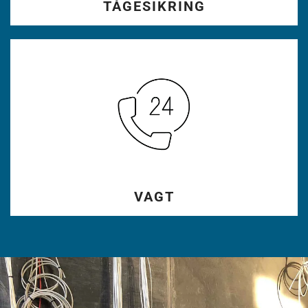
TÅGESIKRING
VAGT